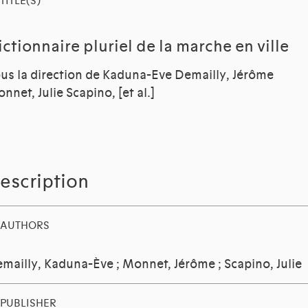
TITLE(S)
ictionnaire pluriel de la marche en ville
us la direction de Kaduna-Eve Demailly, Jérôme
nnet, Julie Scapino, [et al.]
escription
AUTHORS
mailly, Kaduna-Ève
;
Monnet, Jérôme
;
Scapino, Julie
PUBLISHER