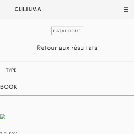
C I.II.III.IV. A
III
CATALOGUE
Retour aux résultats
TYPE
BOOK