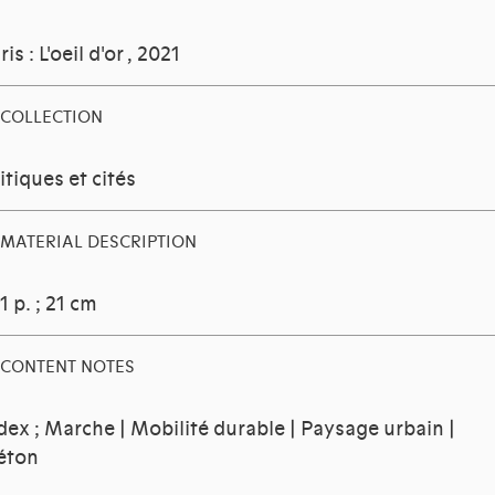
ris : L'oeil d'or , 2021
COLLECTION
itiques et cités
MATERIAL DESCRIPTION
1 p. ; 21 cm
CONTENT NOTES
dex ; Marche | Mobilité durable | Paysage urbain |
éton